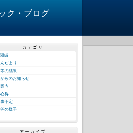
ック・ブログ
カテゴリ
A関係
けんだより
会等の結果
校からのお知らせ
校案内
徒心得
行事予定
事等の様子
報
アーカイブ