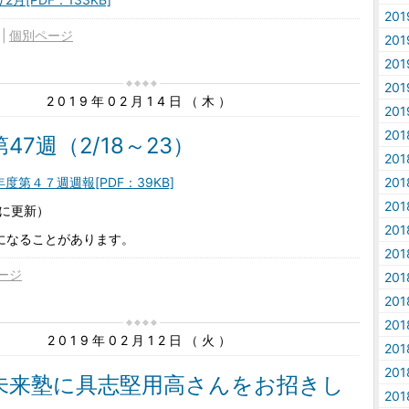
20
個別ページ
20
20
20
2019年02月14日（木）
20
20
47週（2/18～23）
20
度第４７週週報[PDF：39KB]
20
20
に更新）
20
になることがあります。
20
ージ
20
20
20
2019年02月12日（火）
20
20
未来塾に具志堅用高さんをお招きし
20