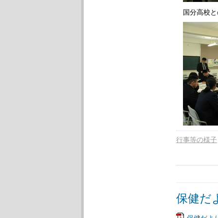
国分高校と
行事等の様子
保健だ
保健だより2