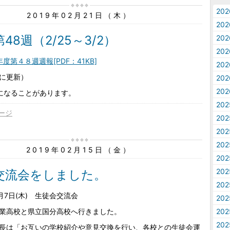
20
2019年02月21日（木）
20
48週（2/25～3/2）
20
20
度第４８週週報[PDF：41KB]
20
に更新）
20
20
になることがあります。
20
ージ
20
20
20
2019年02月15日（金）
20
20
交流会をしました。
20
月7日(木) 生徒会交流会
20
業高校と県立国分高校へ行きました。
20
20
長は「お互いの学校紹介や意見交換を行い、各校との生徒会運