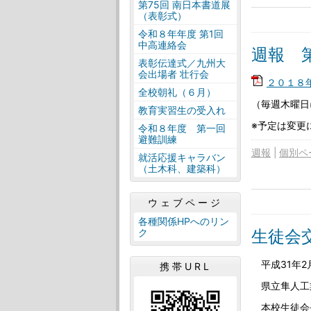
第75回 南日本書道展
（表彰式）
令和８年年度 第1回
中高連絡会
週報 第
表彰伝達式／九州大
会出場者 壮行会
２０１８年
全校朝礼（６月）
（毎週木曜日
教育実習生の受入れ
※予定は変更
令和８年度 第一回
避難訓練
週報
個別ペ
就活応援キャラバン
（土木科、建築科）
ウェブページ
各種関係HPへのリン
生徒会
ク
平成31年2
携帯URL
県立隼人工
本校生徒会