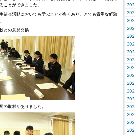
ることができました。
20
20
生徒会活動においても学ぶことが多くあり、とても貴重な経験
」
20
20
校との意見交換
20
20
20
20
20
20
20
20
20
局の取材がありました。
20
20
20
20