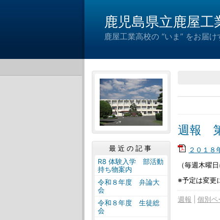
鹿児島県立鹿屋工
鹿屋工業高校の “いま” をお
週報 第
最近の記事
２０１８年
R8 体験入学 部活動
（毎週木曜日
持ち物案内
※予定は変更
令和８年度 弁論大
会
週報
個別ペ
令和８年度 生徒総
会