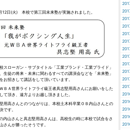
。
20
20
月12日(火) 本校で第三回未来塾が実施されました。
20
20
20
20
20
20
20
校スローガン・サブタイトル「工業ブランド・工業プライド」
20
、生徒の将来・未来に関わるすべての講演会などを「未来塾」
20
をお招きして講話をして頂いています。
20
ＷＢＡ世界ライトフライ級王者具志堅用高さんにお願いをした
20
して頂き、遠方よりお越し頂きました。
20
堅用高さんとのつながりは、本校土木科卒業ＯＢ内山さんとの
20
決です。
20
の内山さんと具志堅用高さんは、高校生の時に本校で試合をさ
20
山さんが勝ったそうです。