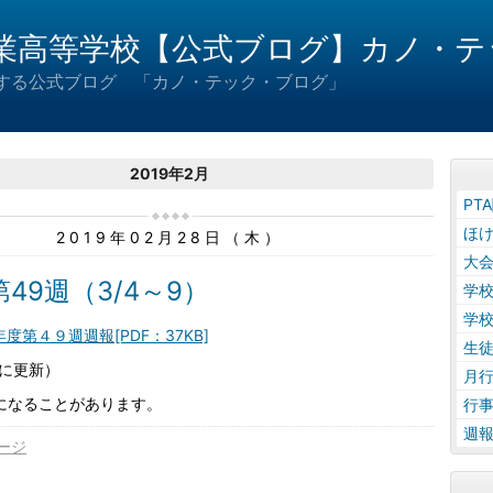
業高等学校【公式ブログ】カノ・テ
届けする公式ブログ 「カノ・テック・ブログ」
2019年2月
PT
ほ
2019年02月28日（木）
大
49週（3/4～9）
学
学
度第４９週週報[PDF：37KB]
生
に更新）
月
になることがあります。
行
週
ージ