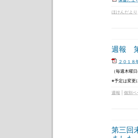
ほけんだより
週報 第
２０１８年
（毎週木曜日
※予定は変更
週報
個別ペ
第三回