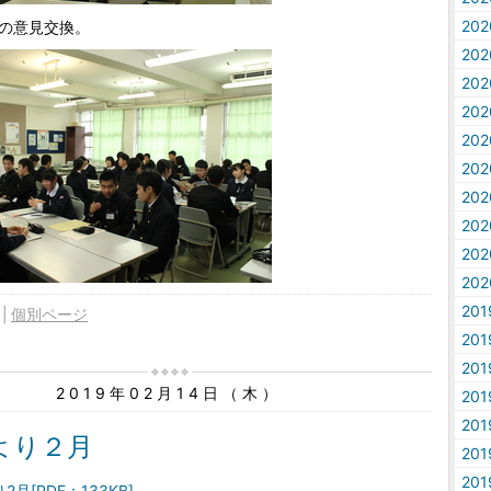
20
の意見交換。
20
20
20
20
20
20
20
20
20
20
個別ページ
20
20
2019年02月14日（木）
20
20
より２月
20
20
月[PDF：133KB]