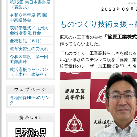
第75回 南日本書道展
（表彰式）
2023年09
令和８年年度 第1回
中高連絡会
ものづくり技術支援～
表彰伝達式／九州大
会出場者 壮行会
「篠原工業株式
東京の八王子市の会社
全校朝礼（６月）
作ってもらいました。
教育実習生の受入れ
「ものづくり」工業高校らしさを感じる
令和８年度 第一回
いない厚さのステンレス版を「篠原工業
避難訓練
校電気科のレーザー加工機で刻印した名
就活応援キャラバン
（土木科、建築科）
ウェブページ
各種関係HPへのリン
ク
携帯URL