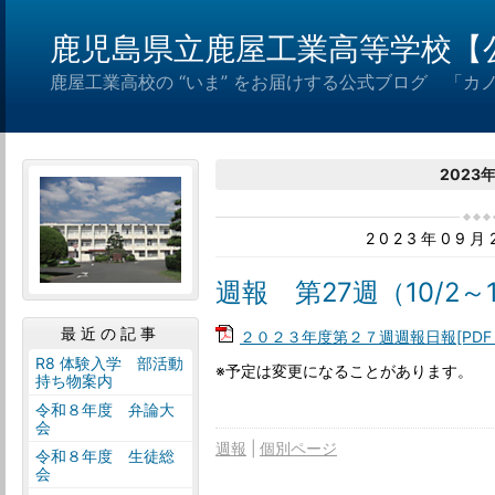
鹿児島県立鹿屋工業高等学校【
鹿屋工業高校の “いま” をお届けする公式ブログ 「カ
2023
2023年09
週報 第27週（10/2～1
最近の記事
２０２３年度第２７週週報日報[PDF：
R8 体験入学 部活動
※予定は変更になることがあります。
持ち物案内
令和８年度 弁論大
会
週報
個別ページ
令和８年度 生徒総
会