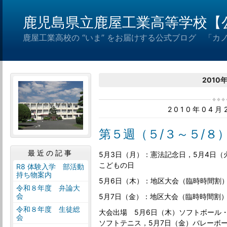
鹿児島県立鹿屋工業高等学校【
鹿屋工業高校の “いま” をお届けする公式ブログ 「カ
2010
2010年04
第５週（５/３～５/８
最近の記事
5月3日（月）：憲法記念日，5月4日（
こどもの日
R8 体験入学 部活動
持ち物案内
5月6日（木）：地区大会（臨時時間割
令和８年度 弁論大
会
5月7日（金）：地区大会（臨時時間割
令和８年度 生徒総
大会出場 5月6日（木）ソフトボール
会
ソフトテニス，5月7日（金）バレーボ