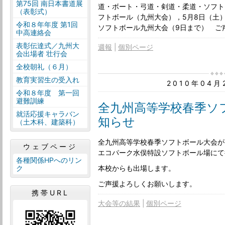
第75回 南日本書道展
道・ボート・弓道・剣道・柔道・ソフト
（表彰式）
フトボール（九州大会），5月8日（土
令和８年年度 第1回
ソフトボール九州大会（9日まで） ご
中高連絡会
表彰伝達式／九州大
週報
個別ページ
会出場者 壮行会
全校朝礼（６月）
教育実習生の受入れ
2010年04
令和８年度 第一回
避難訓練
全九州高等学校春季ソ
就活応援キャラバン
知らせ
（土木科、建築科）
全九州高等学校春季ソフトボール大会が
ウェブページ
エコパーク水俣特設ソフトボール場にて
各種関係HPへのリン
本校からも出場します。
ク
ご声援よろしくお願いします。
携帯URL
大会等の結果
個別ページ