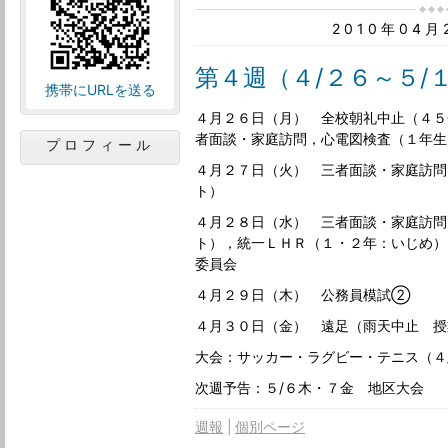
2010年04
第４週（４/２６～５/
携帯にURLを送る
４月２６日（月） 全校朝礼中止（４５
者面談・家庭訪問，心電図検査（１年生
プロフィール
４月２７日（火） 三者面談・家庭訪問
ト）
４月２８日（水） 三者面談・家庭訪問
ト），統一ＬＨＲ（１・２年：いじめ）
委員会
４月２９日（木） 公務員模試②
４月３０日（金） 遠足（雨天中止 授
大会：サッカー・ラグビー・テニス（４
次週予告：５/６木・７金 地区大会
週報
個別ページ