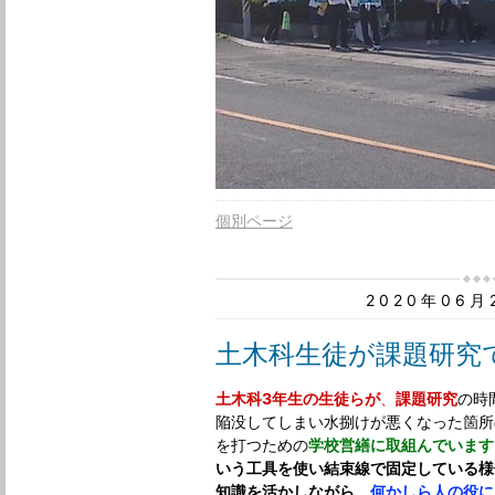
個別ページ
2020年06
土木科生徒が課題研究
土木科3年生の生徒らが
、
課題研究
の時
陥没してしまい水捌けが悪くなった箇所
を打つための
学校営繕に取組んでいます
いう工具を使い結束線で固定している様
知識を活かしながら、
何かしら人の役に