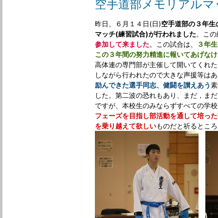
空手道部メモリアルマ
昨日、６月１４日(日)
空手道部の３年生
マッチ(練習試合)が行われました
。この
参加して来ました
。この試合は、
３年生
この３年間の努力精進に報いてあげなけ
高体連の専門部が主催して開いてくれた
しながら行われたので大きな声援等はあ
励んできた選手同志、健闘を讃えあう
素
した。第二波の恐れもあり、まだ，まだ
ですが、本校生のみならずすべての学校
フェーズを目指し部活動を通して培った
を乗り越えて
欲しい
ものだと祈るところ