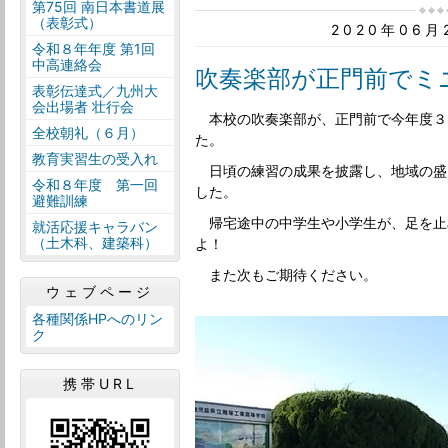
第75回 南日本書道展
（表彰式）
2020年06
令和８年年度 第1回
中高連絡会
吹奏楽部が正門前でミ
表彰伝達式／九州大
会出場者 壮行会
本校の吹奏楽部が、正門前で今年度３
全校朝礼（６月）
た。
教育実習生の受入れ
日頃の練習の成果を披露し、地域の盛
令和８年度 第一回
した。
避難訓練
帰宅途中の中学生や小学生が、足を止
就活応援キャラバン
（土木科、建築科）
よ！
また次もご期待ください。
ウェブページ
各種関係HPへのリン
ク
携帯URL