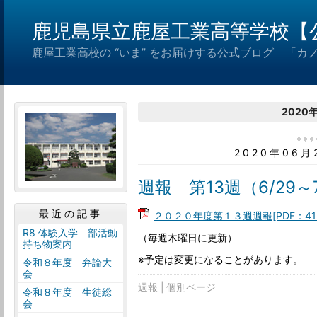
鹿児島県立鹿屋工業高等学校【
鹿屋工業高校の “いま” をお届けする公式ブログ 「カ
2020
2020年06
週報 第13週（6/29～
最近の記事
２０２０年度第１３週週報[PDF：41K
R8 体験入学 部活動
（毎週木曜日に更新）
持ち物案内
※予定は変更になることがあります。
令和８年度 弁論大
会
週報
個別ページ
令和８年度 生徒総
会