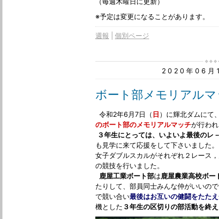
（毎週木曜日に更新）
※予定は変更になることがあります。
週報
個別ページ
2020年06
ボート部メモリアルマ
令和2年6月7日（
日
）に輝北ダムにて
のボート部のメモリアルマッチ
が行われ
３年生にとっては、いよいよ最後のレ
も見学に来て応援をして下さいました。
女子ダブルスカルがそれぞれ２レース，
の競技を行いました。
鹿屋工業ボート部
は
鹿屋農業高校
ボー
たりして、部員同士みんな仲がいいので
で競い合い
最後はお互いの健闘をたたえ
機とした
３年生の区切りの部活動を終え