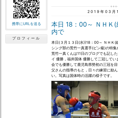
2019年03
本日 18：00～ ＮＨ
携帯にURLを送る
内で
プロフィール
本日(３月１３日(水))18：00～ ＮＨ
シング部の荒竹一真選手(ピン級)の特
荒竹一真くんは11日のブログでも記し
イ 優勝，福井国体 優勝して二冠して
会でも優勝して鹿児島県勢初の三冠を目
父さんの指導のもと，日々の練習に励ん
い。写真は国体時の活躍の様子です。