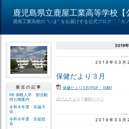
鹿児島県立鹿屋工業高等学校【
鹿屋工業高校の “いま” をお届けする公式ブログ 「カ
2019
2019年03
保健だより３月
最近の記事
保健だより3月[PDF：1MB]
R8 体験入学 部活動
ほけんだより
個別ページ
持ち物案内
令和８年度 弁論大
会
令和８年度 生徒総
2019年03
会