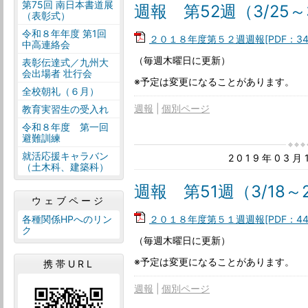
第75回 南日本書道展
週報 第52週（3/25～
（表彰式）
令和８年年度 第1回
２０１８年度第５２週週報[PDF：34
中高連絡会
（毎週木曜日に更新）
表彰伝達式／九州大
会出場者 壮行会
※予定は変更になることがあります。
全校朝礼（６月）
週報
個別ページ
教育実習生の受入れ
令和８年度 第一回
避難訓練
就活応援キャラバン
2019年03
（土木科、建築科）
週報 第51週（3/18～
ウェブページ
２０１８年度第５１週週報[PDF：44
各種関係HPへのリン
ク
（毎週木曜日に更新）
※予定は変更になることがあります。
携帯URL
週報
個別ページ