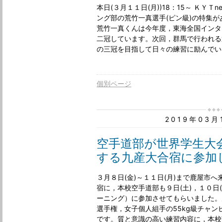
本日(３月１１日(月))18：15～ ＫＹＴn
ング部の荒竹一真選手(ピン級)の特集
荒竹一真くんは今年度，東海全国インタ
二冠しています。次回，群馬で行われる
の三冠を目指して日々の練習に励んでい
個別ページ
2019年03
空手道部が世界学生大
する九産大合宿に参加
３月８日(金)～１１日(月)まで鹿屋市
宿に，本校空手道部も９日(土)，１０日
ーニング）に参加させてもらいました。
選手権，女子個人組手の55kg級チャ
です。質と意識の高い練習内容に，本校