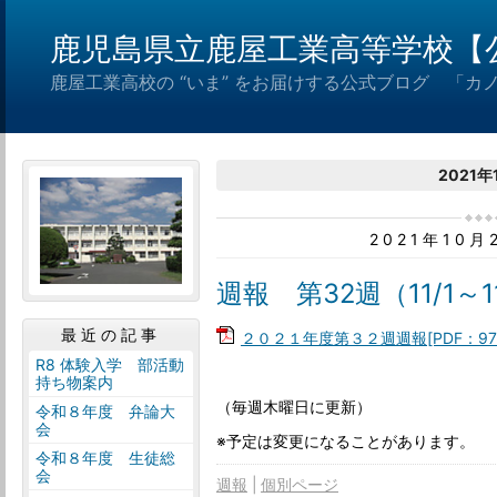
鹿児島県立鹿屋工業高等学校【
鹿屋工業高校の “いま” をお届けする公式ブログ 「カ
2021年
2021年10
週報 第32週（11/1～1
最近の記事
２０２１年度第３２週週報[PDF：97K
R8 体験入学 部活動
持ち物案内
（毎週木曜日に更新）
令和８年度 弁論大
会
※予定は変更になることがあります。
令和８年度 生徒総
会
週報
個別ページ