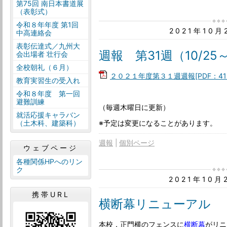
第75回 南日本書道展
（表彰式）
令和８年年度 第1回
2021年10
中高連絡会
表彰伝達式／九州大
週報 第31週（10/25～
会出場者 壮行会
全校朝礼（６月）
２０２１年度第３１週週報[PDF：41K
教育実習生の受入れ
令和８年度 第一回
避難訓練
（毎週木曜日に更新）
就活応援キャラバン
※予定は変更になることがあります。
（土木科、建築科）
週報
個別ページ
ウェブページ
各種関係HPへのリン
ク
2021年10
携帯URL
横断幕リニューアル
本校，正門横のフェンスに
横断幕
がリニ