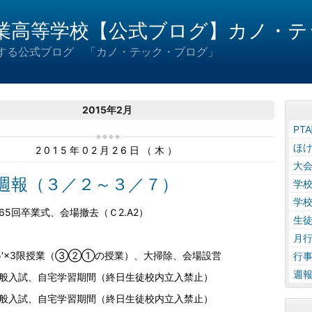
業高等学校【公式ブログ】カノ・テ
届けする公式ブログ 「カノ・テック・ブログ」
2015年2月
PT
ほ
2015年02月26日（木）
大
週週報（３／２～３／７）
学
学
65回卒業式、会場撤去（Ｃ2.A2）
生
月
5′×3限授業（③②①の授業）、大掃除、会場設営
行
週
般入試、自宅学習期間（終日生徒校内立入禁止）
般入試、自宅学習期間（終日生徒校内立入禁止）