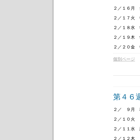
２／１６月 
２／１７火
２／１８水
２／１９木
２／２０金 
個別ページ
第４６
２／ ９月 
２／１０火 
２／１１水 
２／１２木 