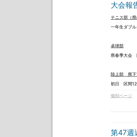
大会報
テニス部（県
一年生ダブル
卓球部
県春季大会 
陸上部 県下
初日 区間1
個別ページ
第47週