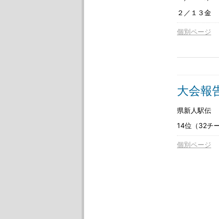
２／１３金 
個別ページ
大会報
県新人駅伝
14位（32チ
個別ページ