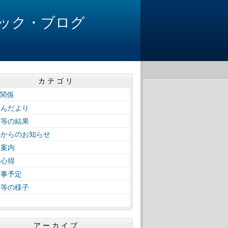
ック・ブログ
カテゴリ
A関係
けんだより
会等の結果
校からのお知らせ
校案内
徒心得
行事予定
事等の様子
報
アーカイブ