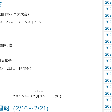
20
告
20
樋口杯テニス大会）
20
ス ベスト８，ベスト１６
20
20
20
20
団体3位
20
20
1周駅伝
20
20
2位 2日目 区間4位
20
20
20
20
2015年02月12日（木）
20
20
週報（2/16～2/21）