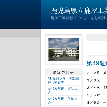
鹿児島県立鹿屋工
鹿屋工業高校の “いま” をお
第49
最近の記事
３／２月 第
R8 体験入学 部活動
３／３火
持ち物案内
３／４水 4
令和８年度 弁論大
会
３／５木 一
令和８年度 生徒総
３／６金 一
会