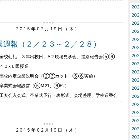
20
20
20
2015年02月19日（木）
20
20
週週報（２／２３～２／２８）
20
20
全校朝礼、３年出校日、A２現場見学会、進路報告会⑤⑥
20
４０×６限授業
20
 高校内定企業説明会（②③カット、⑤⑥実施）
20
卒業式会場設営（⑤Ｍ21、⑥E2）
20
工友会入会式、卒業式予行・表彰式、会場整理、学校週番会
20
20
20
20
20
2015年02月19日（木）
20