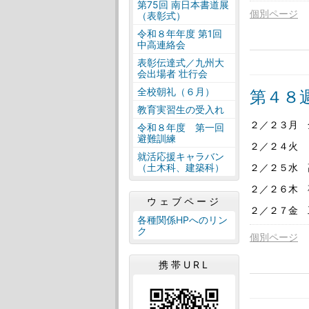
第75回 南日本書道展
個別ページ
（表彰式）
令和８年年度 第1回
中高連絡会
表彰伝達式／九州大
会出場者 壮行会
全校朝礼（６月）
第４８
教育実習生の受入れ
２／２３月 
令和８年度 第一回
避難訓練
２／２４火 
就活応援キャラバン
２／２５水
（土木科、建築科）
２／２６木 
ウェブページ
２／２７金 
各種関係HPへのリン
ク
個別ページ
携帯URL