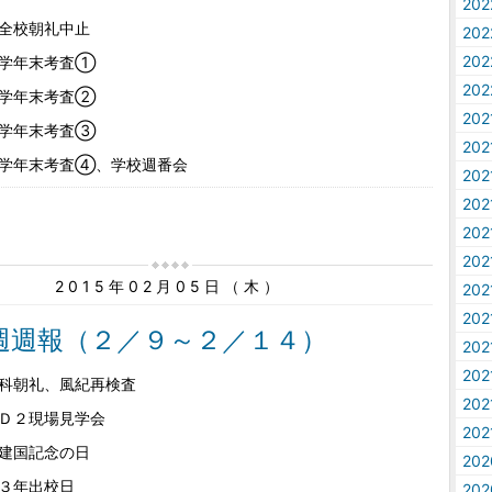
20
全校朝礼中止
20
20
 学年末考査①
20
 学年末考査②
20
 学年末考査③
20
学年末考査④、学校週番会
20
20
20
20
2015年02月05日（木）
20
20
週週報（２／９～２／１４）
20
20
科朝礼、風紀再検査
20
Ｄ２現場見学会
20
建国記念の日
20
３年出校日
20