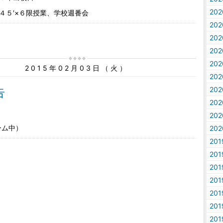
20
４５′×６限授業、学校週番会
20
20
20
20
2015年02月03日（火）
20
告
20
20
20
ーム中）
20
20
20
20
20
20
20
20