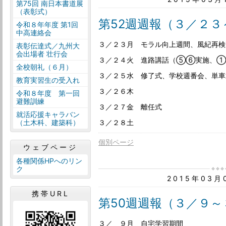
第75回 南日本書道展
（表彰式）
第52週週報（３／２３
令和８年年度 第1回
中高連絡会
３／２３月 モラル向上週間、風紀再検
表彰伝達式／九州大
会出場者 壮行会
３／２４火 進路講話（⑤⑥実施、
全校朝礼（６月）
３／２５水 修了式、学校週番会、単車
教育実習生の受入れ
３／２６木
令和８年度 第一回
避難訓練
３／２７金 離任式
就活応援キャラバン
３／２８土
（土木科、建築科）
個別ページ
ウェブページ
各種関係HPへのリン
ク
2015年03
携帯URL
第50週週報（３／９～
３／ ９月 自宅学習期間