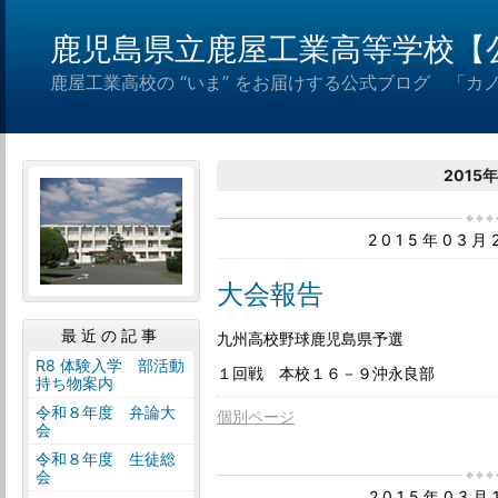
鹿児島県立鹿屋工業高等学校【
鹿屋工業高校の “いま” をお届けする公式ブログ 「カ
2015
2015年03
大会報告
最近の記事
九州高校野球鹿児島県予選
R8 体験入学 部活動
１回戦 本校１６－９沖永良部
持ち物案内
令和８年度 弁論大
個別ページ
会
令和８年度 生徒総
会
2015年03