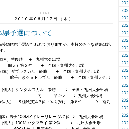
20
20
20
2010年06月17日（木）
20
体県予選について
20
20
高校総体県予選が行われておりますが、本校のおもな結果は以
20
です。
20
部（団体）準優勝 → 九州大会出場
20
第３位 → 全国・九州大会出場
20
団体）ダブルスカル 優勝 → 全国・九州大会出場
クォドルプル 優勝 → 全国・九州大会出
20
20
シングルスカル 優勝 → 全国・九州大会出場
20
第２位 → 九州大会出場
20
（個人） ８種競技第３位・やり投げ 第６位 → 南九
20
20
団体）男子400Mメドレーリレー 第７位 → 九州大会出場
00M バタフライ 第２位 → 九州大会出場
20
 自 由 形第６位 → 九州大会出場