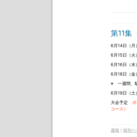
第11
6月14日（
6月15日（
6月16日（
6月18日（金
※ 一週間、
6月19日（
大会予定
ボ
コース）
どうぞご
週報
個別ペ