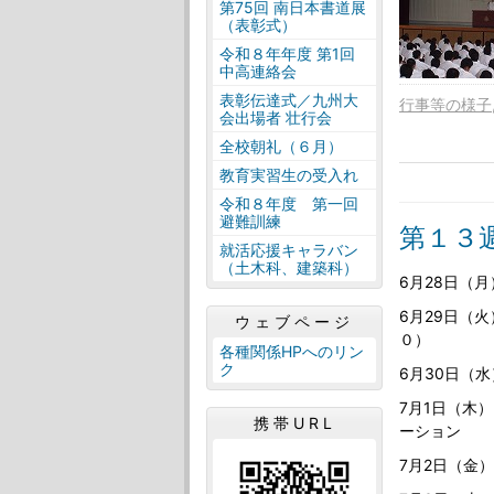
第75回 南日本書道展
（表彰式）
令和８年年度 第1回
中高連絡会
表彰伝達式／九州大
行事等の様子
会出場者 壮行会
全校朝礼（６月）
教育実習生の受入れ
令和８年度 第一回
避難訓練
第１３週
就活応援キャラバン
（土木科、建築科）
6月28日（
6月29日（
ウェブページ
０）
各種関係HPへのリン
ク
6月30日（
7月1日（木
携帯URL
ーション
7月2日（金