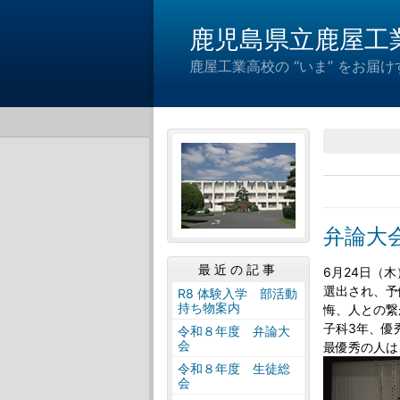
鹿児島県立鹿屋工
鹿屋工業高校の “いま” をお
弁論大
最近の記事
6月24日（
選出され、予
R8 体験入学 部活動
持ち物案内
悔、人との繋
子科3年、優
令和８年度 弁論大
会
最優秀の人は
令和８年度 生徒総
会