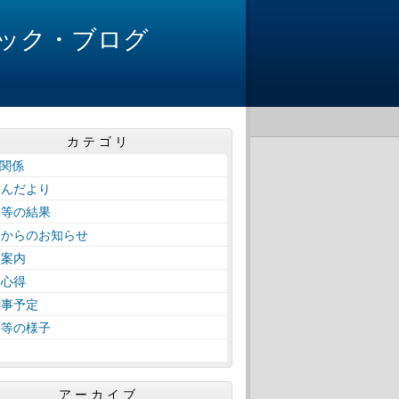
ック・ブログ
カテゴリ
A関係
けんだより
会等の結果
校からのお知らせ
校案内
徒心得
行事予定
事等の様子
報
アーカイブ