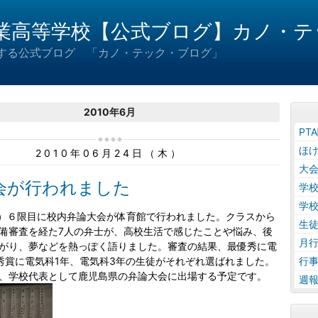
業高等学校【公式ブログ】カノ・テ
届けする公式ブログ 「カノ・テック・ブログ」
2010年6月
PT
ほ
2010年06月24日（木）
大
会が行われました
学
学
木）６限目に校内弁論大会が体育館で行われました。クラスから
生
備審査を経た7人の弁士が、高校生活で感じたことや悩み、後
月
がり、夢などを熱っぽく語りました。審査の結果、最優秀に電
秀賞に電気科1年、電気科3年の生徒がそれぞれ選ばれました。
行
、学校代表として鹿児島県の弁論大会に出場する予定です。
週