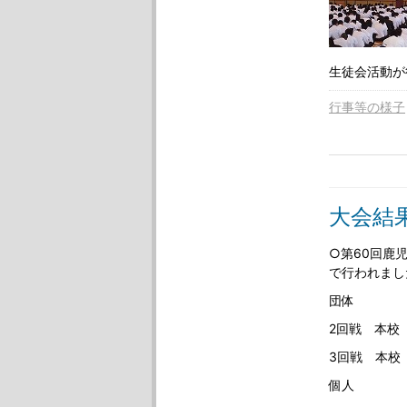
生徒会活動が
行事等の様子
大会結
○第60回鹿
で行われまし
団体
2回戦 本校
3回戦 本校
個人