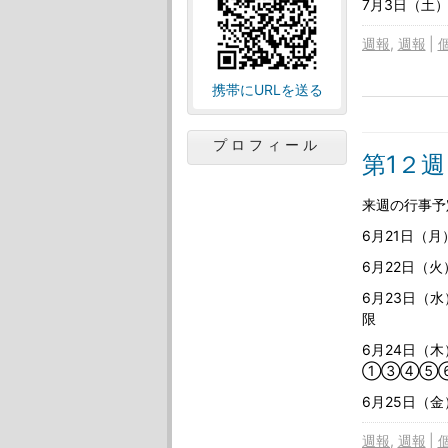
7月3日（土
週報
週報
携帯にURLを送る
プロフィール
第1２週
来週の行事予
6月21日（
6月22日（
6月23日（
限
6月24日（
①③④⑤⑥
6月25日（
週報
週報