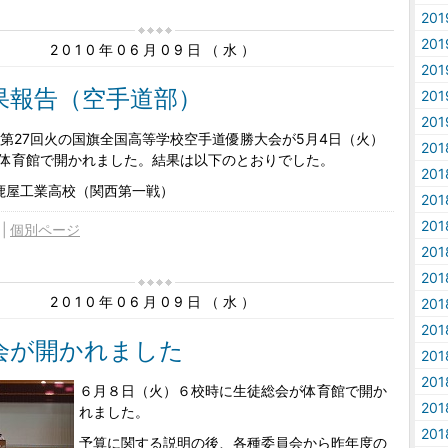
20
20
2010年06月09日（水）
20
果報告（空手道部）
20
20
 第27回火の国旗全国高等学校空手道優勝大会が5月4日（火）
20
体育館で開かれました。結果は以下のとおりでした。
20
鹿屋工業高校（関西第一戦）
20
20
個別ページ
20
20
2010年06月09日（水）
20
20
会が開かれました
20
20
６月８日（火）６校時に生徒総会が体育館で開か
20
れました。
20
予算に関する説明の後、各種委員会から昨年度の