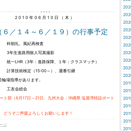
20
20
2010年06月10日（木）
20
20
集（６／１４～６／１９）の行事予定
20
月） 科朝礼、風紀再検査
20
火） 3年生進路用個人写真撮影
20
20
水） 統一LHR（3年：進路保障、１年：クラスマッチ）
20
） 計算技術検定（15:00～）、週番引継
20
駐輪場指導があります。
20
土） 工友会総会
20
ート部（6月17日～21日、九州大会：沖縄県 塩屋湾特設ボート
20
20
声援よろしくお願いします！
20
20
ージ
20