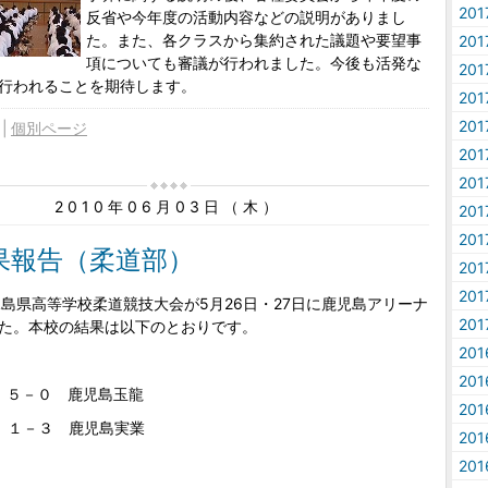
20
反省や今年度の活動内容などの説明がありまし
た。また、各クラスから集約された議題や要望事
20
項についても審議が行われました。今後も活発な
20
行われることを期待します。
20
20
個別ページ
20
20
2010年06月03日（木）
20
20
果報告（柔道部）
20
20
児島県高等学校柔道競技大会が5月26日・27日に鹿児島アリーナ
20
た。本校の結果は以下のとおりです。
20
20
 ５－０ 鹿児島玉龍
20
 １－３ 鹿児島実業
20
20