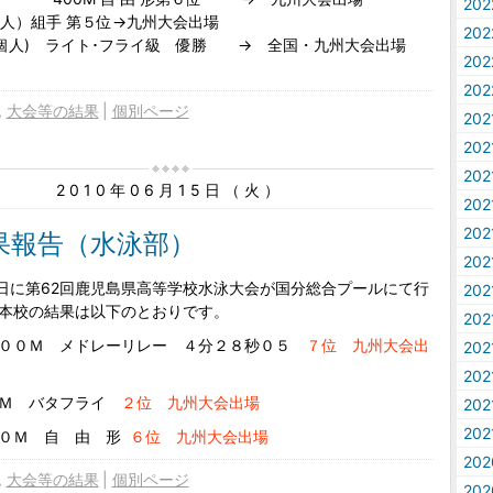
20
個人）組手 第５位→九州大会出場
20
ﾞ部 (個人) ライト･フライ級 優勝 → 全国・九州大会出場
20
20
大会等の結果
個別ページ
20
20
20
2010年06月15日（火）
20
20
果報告（水泳部）
20
11日に第62回鹿児島県高等学校水泳大会が国分総合プールにて行
20
本校の結果は以下のとおりです。
20
４００Ｍ メドレーリレー ４分２８秒０５
７位 九州大会出
20
20
Ｍ バタフライ
２位 九州大会出場
20
20
 自 由 形
６
位 九州大会出場
20
大会等の結果
個別ページ
20