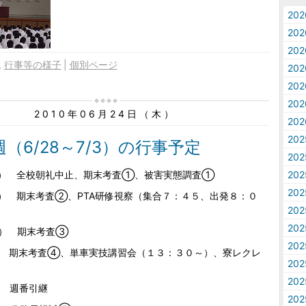
20
20
20
行事等の様子
個別ページ
20
20
20
2010年06月24日（木）
20
20
（6/28～7/3）の行事予定
20
月） 全校朝礼中止、期末考査①、被害実態調査①
20
20
火） 期末考査②、PTA研修視察（集合７：４５、出発８：０
20
20
水） 期末考査③
20
） 期末考査④、単車実技講習会（１３：３０～）、寮レクレ
20
20
） 週番引継
20