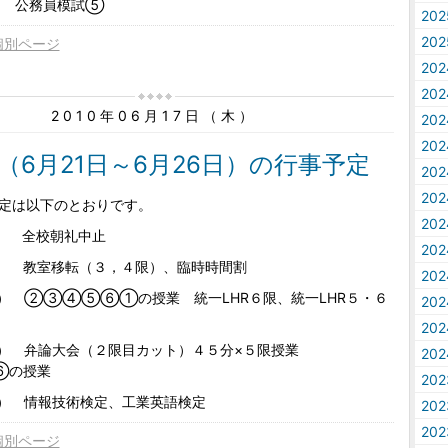
） 公務員模試⑤
20
20
個別ページ
20
20
2010年06月17日（木）
20
20
（6月21日～6月26日）の行事予定
20
20
定は以下のとおりです。
20
月） 全校朝礼中止
20
火） 教室移転（３，４限）、臨時時間割
20
水） ②③④⑤⑥①の授業 統一LHR６限、統一LHR５・６
20
20
木） 弁論大会（２限目カット）４５分×５限授業
20
の授業
20
金） 情報技術検定、工業英語検定
20
20
個別ページ