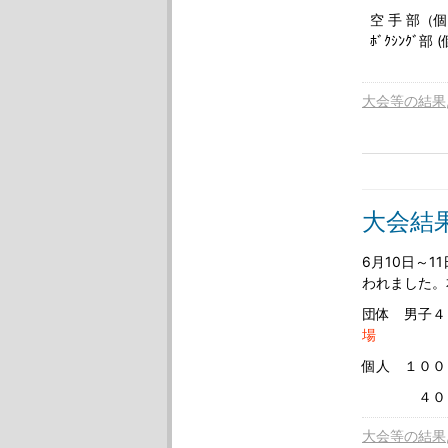
空 手 部（
ﾎﾞｸｼﾝｸ
大会等の結果
大会結
6月10日～
われました。
団体 男子
場
個人 １００
４００Ｍ
大会等の結果