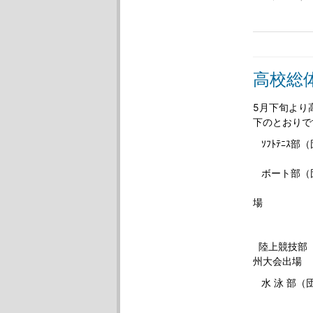
高校総
5月下旬より
下のとおり
ｿﾌﾄﾃﾆｽ
（個人）
ボート部（
舵手付き
場
（個人）
同 
陸上競技部
州大会出場
水 泳 部（
（個人）1
400M