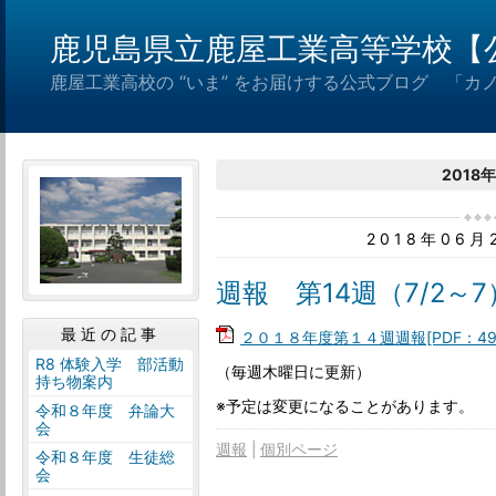
鹿児島県立鹿屋工業高等学校【
鹿屋工業高校の “いま” をお届けする公式ブログ 「カ
2018
2018年06
週報 第14週（7/2～7
最近の記事
２０１８年度第１４週週報[PDF：49
R8 体験入学 部活動
（毎週木曜日に更新）
持ち物案内
※予定は変更になることがあります。
令和８年度 弁論大
会
週報
個別ページ
令和８年度 生徒総
会