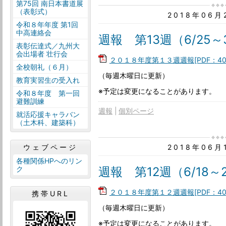
第75回 南日本書道展
（表彰式）
2018年06
令和８年年度 第1回
中高連絡会
週報 第13週（6/25～
表彰伝達式／九州大
会出場者 壮行会
２０１８年度第１３週週報[PDF：40
全校朝礼（６月）
（毎週木曜日に更新）
教育実習生の受入れ
※予定は変更になることがあります。
令和８年度 第一回
避難訓練
週報
個別ページ
就活応援キャラバン
（土木科、建築科）
2018年06
ウェブページ
各種関係HPへのリン
週報 第12週（6/18～
ク
２０１８年度第１２週週報[PDF：40
携帯URL
（毎週木曜日に更新）
※予定は変更になることがあります。