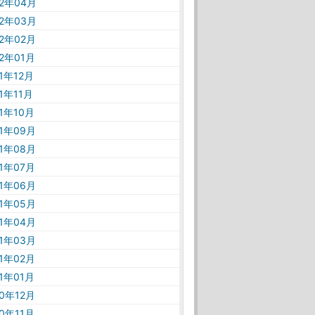
22年04月
22年03月
22年02月
22年01月
21年12月
21年11月
21年10月
21年09月
21年08月
21年07月
21年06月
21年05月
21年04月
21年03月
21年02月
21年01月
20年12月
20年11月