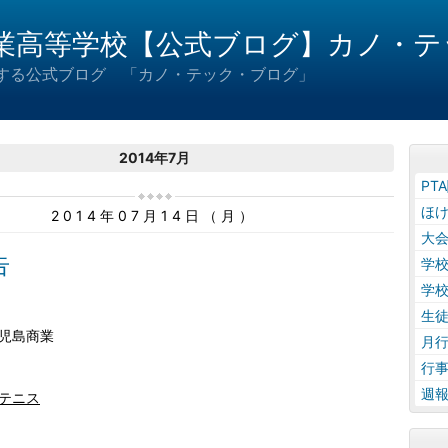
業高等学校【公式ブログ】カノ・テ
届けする公式ブログ 「カノ・テック・ブログ」
2014年7月
PT
ほ
2014年07月14日（月）
大
告
学
学
生
児島商業
月
行
週
テニス