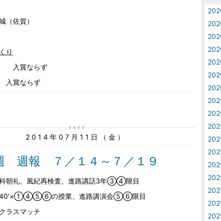
20
城（佐賀）
20
20
20
くり
20
 入賞ならず
20
 入賞ならず
20
20
20
20
2014年07月11日（金）
20
20
週 週報 ７／１４～７／１９
20
20
科朝礼、風紀再検査、進路講話3年③④限目
20
40′×①④⑤⑥の授業、進路講演会⑤⑥限目
20
クラスマッチ
20