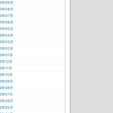
23年09月
23年08月
23年07月
23年06月
23年05月
23年04月
23年03月
23年02月
23年01月
22年12月
22年11月
22年10月
22年09月
22年08月
22年07月
22年06月
22年05月