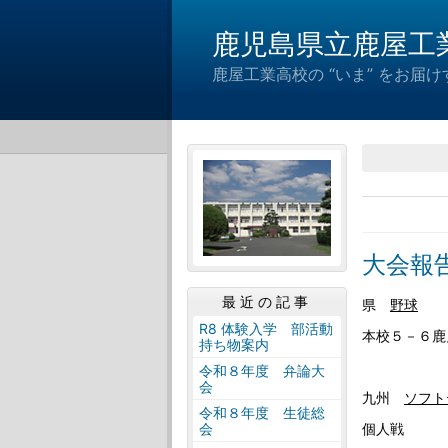
鹿児島県立鹿屋工
鹿屋工業高校の “いま” をお
大会報
最近の記事
県
野球
R8 体験入学 部活動
本校５－６鹿
持ち物案内
令和８年度 弁論大
会
九州
ソフト
令和８年度 生徒総
個人戦
会