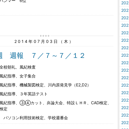
ー 6位
20
20
20
20
20
20
2014年07月03日（木）
20
週 週報 ７／７～７／１２
20
20
全校朝礼、風紀検査
20
風紀指導、女子集合
20
風紀指導、機械製図検定、川内原発見学（E2,D2）
20
20
風紀指導、３年英語テスト
20
風紀指導、③④カット、弁論大会、特設ＬＨＲ、CAD検定、
20
検定
20
利用技術検定、学校週番会
20