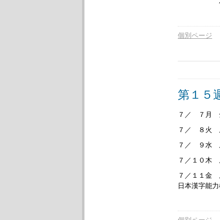
ハンマ
個別ページ
第１５
７／ ７月 
７／ ８火 
７／ ９水 
７／１０木 
７／１１金 
日本漢字能力
パソコン
個別ページ