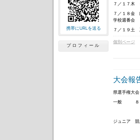
７／１７木 
７／１８金 
学校週番会
携帯にURLを送る
７／１９土 
個別ページ
プロフィール
大会報
県選手権大会
一般 ８
１１０
ジュニア 
８００