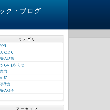
ック・ブログ
カテゴリ
A関係
けんだより
会等の結果
校からのお知らせ
校案内
徒心得
行事予定
事等の様子
報
アーカイブ