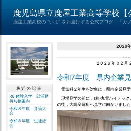
鹿児島県立鹿屋工業高等学校【
鹿屋工業高校の “いま” をお届けする公式ブログ 「カ
2026
2026年02
令和7年度 県内企業
最近の記事
電気科２年生を対象に，県内企業見学
R8 体験入学 部活動
現場見学の前に，(株)九電ハイテック
持ち物案内
の後，大隅変電所へ見学に向かいました
令和８年度 弁論大
会
令和８年度 生徒総
会