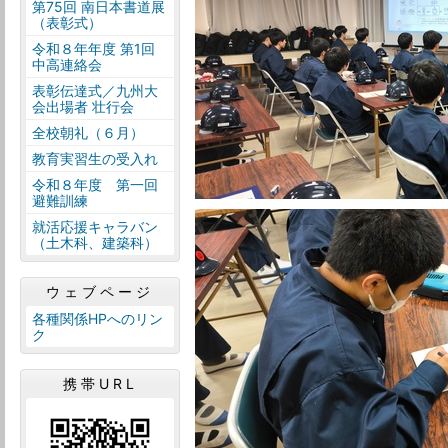
第75回 南日本書道展
（表彰式）
令和８年年度 第1回
中高連絡会
表彰伝達式／九州大
会出場者 壮行会
全校朝礼（６月）
教育実習生の受入れ
令和８年度 第一回
避難訓練
就活応援キャラバン
（土木科、建築科）
ウェブページ
各種関係HPへのリン
ク
携帯URL