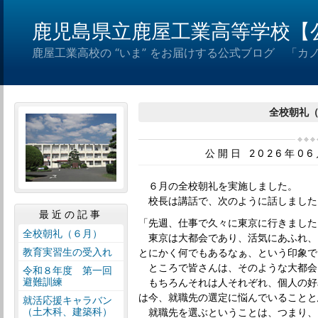
鹿児島県立鹿屋工業高等学校【
鹿屋工業高校の “いま” をお届けする公式ブログ 「カ
全校朝礼
公開日 2026年0
６月の全校朝礼を実施しました。
校長は講話で、次のように話しました
最近の記事
「先週、仕事で久々に東京に行きました
全校朝礼（６月）
東京は大都会であり、活気にあふれ、
教育実習生の受入れ
とにかく何でもあるなぁ、という印象で
ところで皆さんは、そのような大都会
令和８年度 第一回
避難訓練
もちろんそれは人それぞれ、個人の好
は今、就職先の選定に悩んでいることと
就活応援キャラバン
（土木科、建築科）
就職先を選ぶということは、つまり、